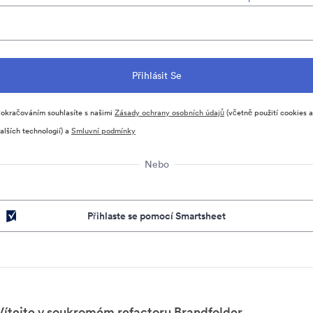
okračováním souhlasíte s našimi
Zásady ochrany osobních údajů
(včetně použití cookies a
alších technologií) a
Smluvní podmínky
Nebo
Přihlaste se pomocí Smartsheet
Vítejte v soukromém refactoru Brandfolder.