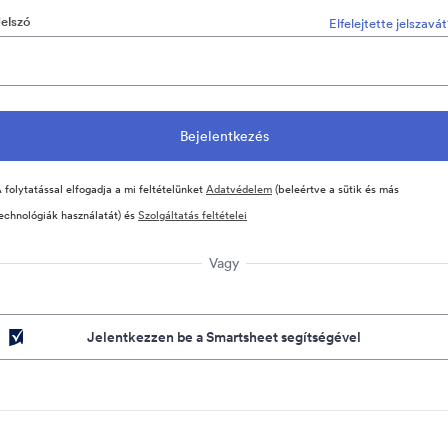
Jelszó
Elfelejtette jelszavá
 folytatással elfogadja a mi feltételünket
Adatvédelem
(beleértve a sütik és más
echnológiák használatát) és
Szolgáltatás feltételei
Vagy
Jelentkezzen be a Smartsheet segítségével