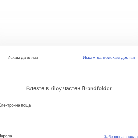
Искам да вляза
Искам да поискам достъп
Влезте в riley частен Brandfolder
Електронна поща
Парола
Забравена парола