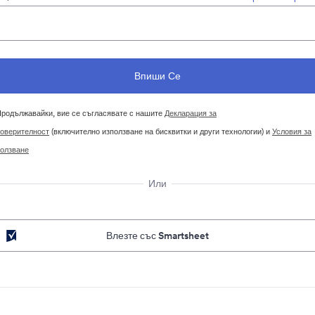
родължавайки, вие се съгласявате с нашите
Декларация за
оверителност
(включително използване на бисквитки и други технологии) и
Условия за
олзване
Или
Влезте със Smartsheet