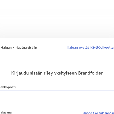
Haluan kirjautua sisään
Haluan pyytää käyttöoikeutta
Kirjaudu sisään riley yksityiseen Brandfolder
Sähköposti
Salasana
Unohditko salasanasi