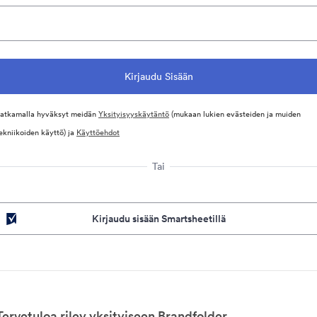
atkamalla hyväksyt meidän
Yksityisyyskäytäntö
(mukaan lukien evästeiden ja muiden
ekniikoiden käyttö) ja
Käyttöehdot
Tai
Kirjaudu sisään Smartsheetillä
Tervetuloa riley yksityiseen Brandfolder.