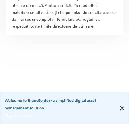
oficiale de marcă.Pentru a solicita în mod oficial
materiale creative, faceți clic pe linkul de solicitare acces
de mai sus și completați formularul.Vă rugăm să
respectați toate liniile directoare de utilizare.
Welcome to Brandfolder
- a simplified digital asset
management solution.
Sign up now!
©2026 Brandfolder, Inc. Digital Asset Management
·
<b>Welcome