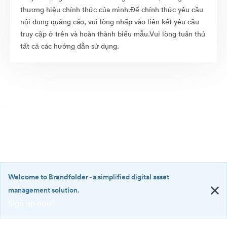
thương hiệu chính thức của mình.Để chính thức yêu cầu
nội dung quảng cáo, vui lòng nhấp vào liên kết yêu cầu
truy cập ở trên và hoàn thành biểu mẫu.Vui lòng tuân thủ
tất cả các hướng dẫn sử dụng.
Welcome to Brandfolder
- a simplified digital asset
management solution.
Sign up now!
©2026 Brandfolder, Inc. Digital Asset Management
·
<b>Welcome