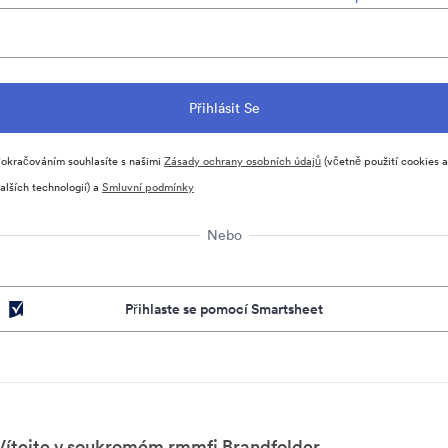
okračováním souhlasíte s našimi
Zásady ochrany osobních údajů
(včetně použití cookies a
alších technologií) a
Smluvní podmínky
Nebo
Přihlaste se pomocí Smartsheet
Vítejte v soukromém rmmfi Brandfolder.