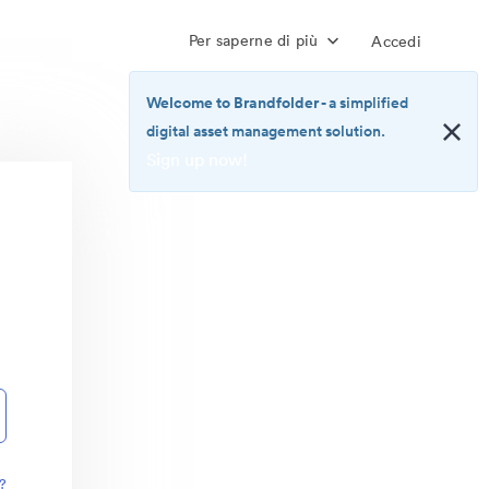
Per saperne di più
Accedi
Welcome to Brandfolder
- a simplified
digital asset management solution.
Sign up now!
<b>Welcome
to
Brandfolder</b>
-
a
simplified
digital
asset
management
solution.
<br>
<a
href="https://brandfolder.com/pricing/"
?