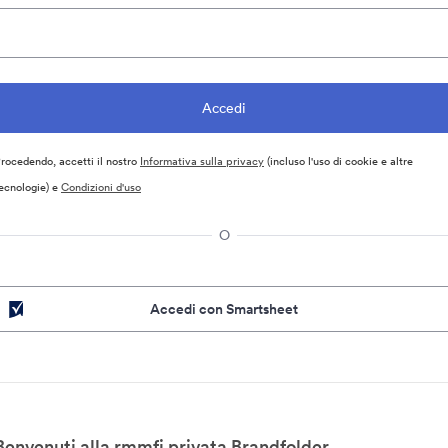
rocedendo, accetti il nostro
Informativa sulla privacy
(incluso l'uso di cookie e altre
ecnologie) e
Condizioni d'uso
O
Accedi con Smartsheet
Benvenuti alla rmmfi privata Brandfolder.