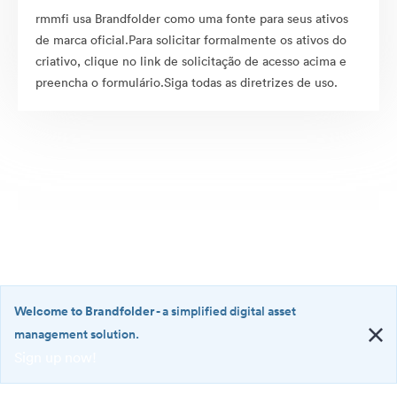
rmmfi usa Brandfolder como uma fonte para seus ativos
de marca oficial.Para solicitar formalmente os ativos do
criativo, clique no link de solicitação de acesso acima e
preencha o formulário.Siga todas as diretrizes de uso.
Welcome to Brandfolder
- a simplified digital asset
management solution.
Sign up now!
©2026 Brandfolder, Inc. Digital Asset Management
·
<b>Welcome