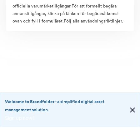
officiella varumärketillgångar.För att formellt begära
annonstillgångar, klicka på länken för begäranåtkomst
ovan och fyll i formuläret.Följ alla användningsriktlinjer.
Welcome to Brandfolder
- a simplified digital asset
management solution.
Sign up now!
©2026 Brandfolder, Inc. Digital Asset Management
·
<b>Welcome
Cookie-inställningar
to