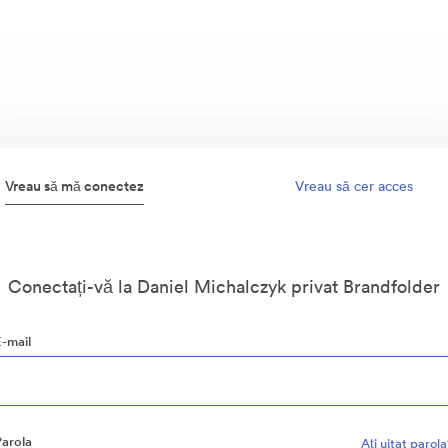
Vreau să mă conectez
Vreau să cer acces
Conectați-vă la Daniel Michalczyk privat Brandfolder
E-mail
Parola
Aţi uitat parol