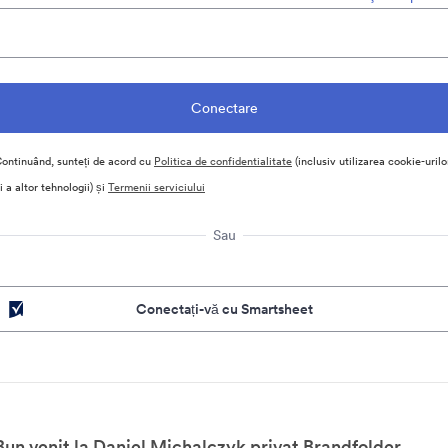
ontinuând, sunteți de acord cu
Politica de confidentialitate
(inclusiv utilizarea cookie-urilo
i a altor tehnologii) și
Termenii serviciului
Sau
Conectați-vă cu Smartsheet
Bun venit la Daniel Michalczyk privat Brandfolder.