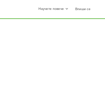
Научете повече
Впиши се