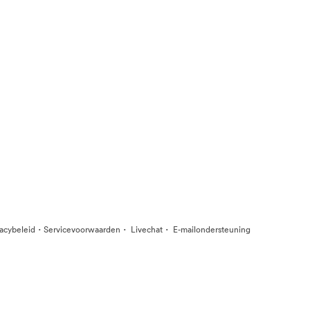
·
·
·
vacybeleid
Servicevoorwaarden
Livechat
E-mailondersteuning