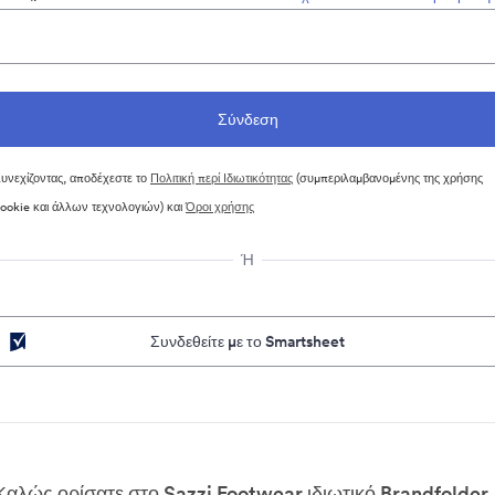
υνεχίζοντας, αποδέχεστε το
Πολιτική περί Ιδιωτικότητας
(συμπεριλαμβανομένης της χρήσης
ookie και άλλων τεχνολογιών) και
Όροι χρήσης
Ή
Συνδεθείτε με το Smartsheet
Καλώς ορίσατε στο Sazzi Footwear ιδιωτικό Brandfolder.