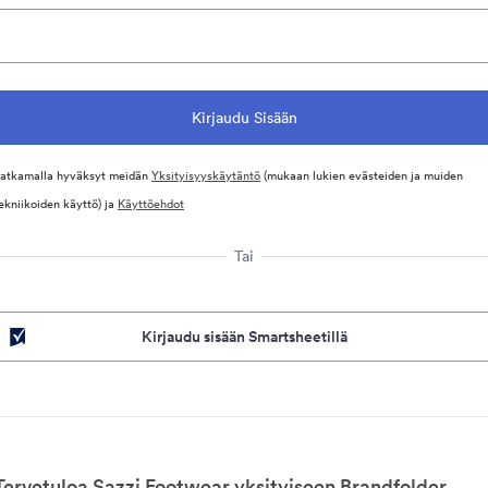
atkamalla hyväksyt meidän
Yksityisyyskäytäntö
(mukaan lukien evästeiden ja muiden
ekniikoiden käyttö) ja
Käyttöehdot
Tai
Kirjaudu sisään Smartsheetillä
Tervetuloa Sazzi Footwear yksityiseen Brandfolder.