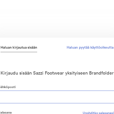
Haluan kirjautua sisään
Haluan pyytää käyttöoikeutta
Kirjaudu sisään Sazzi Footwear yksityiseen Brandfolder
Sähköposti
Salasana
Unohditko salasanasi