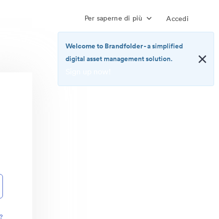
Per saperne di più
Accedi
Welcome to Brandfolder
- a simplified
digital asset management solution.
Sign up now!
<b>Welcome
to
Brandfolder</b>
-
a
simplified
digital
asset
management
solution.
<br>
<a
href="https://brandfolder.com/pricing/"
?