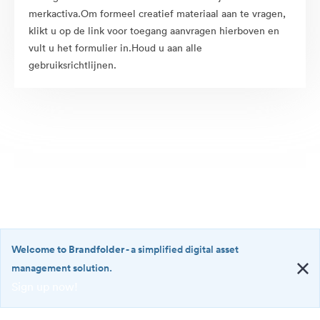
merkactiva.Om formeel creatief materiaal aan te vragen,
klikt u op de link voor toegang aanvragen hierboven en
vult u het formulier in.Houd u aan alle
gebruiksrichtlijnen.
Welcome to Brandfolder
- a simplified digital asset
management solution.
Sign up now!
©2026 Brandfolder, Inc. Digital Asset Management
·
<b>Welcome