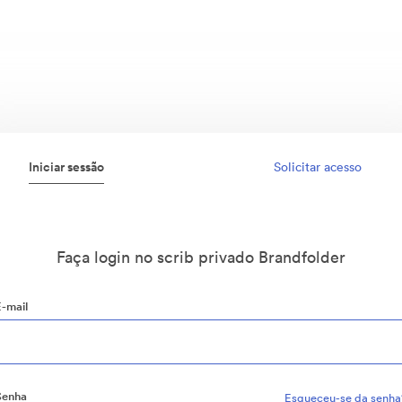
Iniciar sessão
Solicitar acesso
Faça login no scrib privado Brandfolder
E-mail
Senha
Esqueceu-se da senha