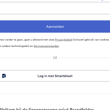
oor verder te gaan, gaat u akkoord met onze
Privacybeleid
(inclusief gebruik van cookies
n andere technologieën) en
Servicevoorwaarden
Of
Log in met Smartsheet
Welkom bij de Snooperscope privé Brandfolder.