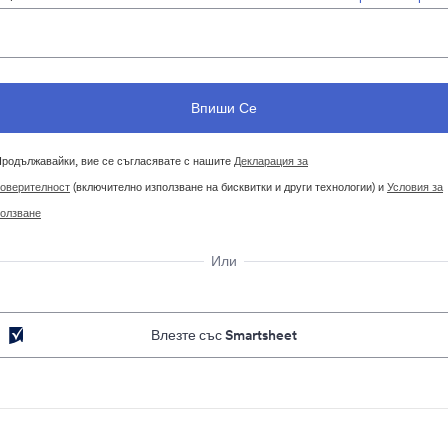
родължавайки, вие се съгласявате с нашите
Декларация за
оверителност
(включително използване на бисквитки и други технологии) и
Условия за
олзване
Или
Влезте със Smartsheet