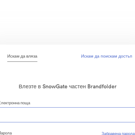
Искам да вляза
Искам да поискам достъп
Влезте в SnowGate частен Brandfolder
Електронна поща
Парола
Забравена парола