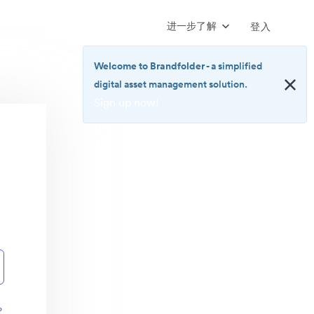
进一步了解
登入
Welcome to Brandfolder
- a simplified
digital asset management solution.
Sign up now!
<b>Welcome
to
Brandfolder</b>
-
a
simplified
digital
asset
management
solution.
<br>
<a
href="https://brandfolder.com/pricing/"
？