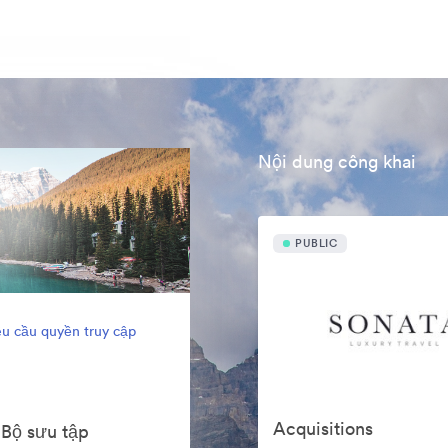
Nội dung công khai
PUBLIC
u cầu quyền truy cập
Acquisitions
 Bộ sưu tập