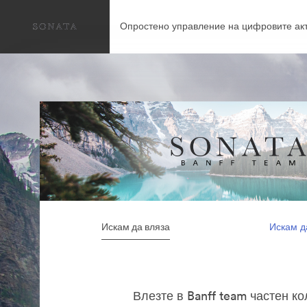
Опростено управление на цифровите акт
Искам да вляза
Искам д
Влезте в Banff team частен к