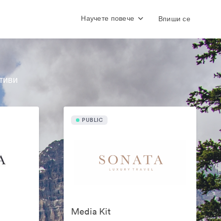
Научете повече
Впиши се
тиви
PUBLIC
Media Kit