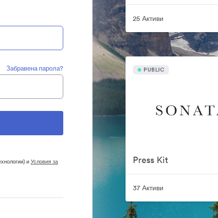
25 Активи
Забравена парола?
PUBLIC
Press Kit
ехнологии) и
Условия за
37 Активи