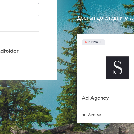
Достъп до следните а
PRIVATE
dfolder.
Ad Agency
90 Активи