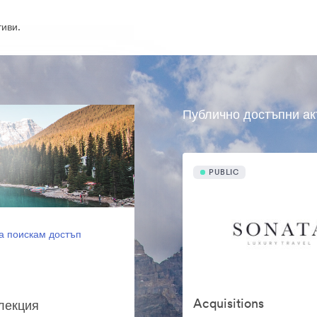
иви.
Публично достъпни ак
PUBLIC
а поискам достъп
Acquisitions
олекция