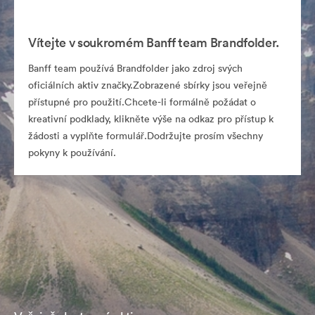
Vítejte v soukromém Banff team Brandfolder.
Banff team používá Brandfolder jako zdroj svých
oficiálních aktiv značky.Zobrazené sbírky jsou veřejně
přístupné pro použití.Chcete-li formálně požádat o
kreativní podklady, klikněte výše na odkaz pro přístup k
žádosti a vyplňte formulář.Dodržujte prosím všechny
pokyny k používání.