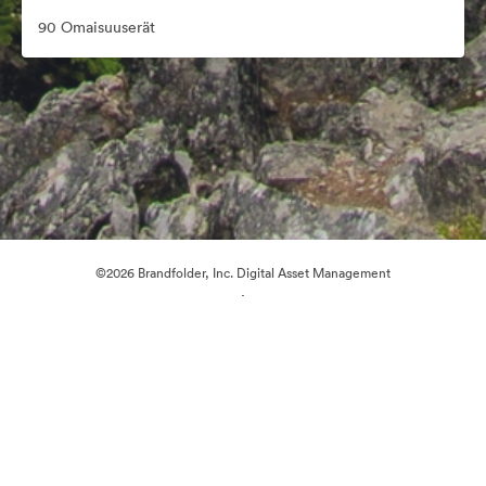
90 Omaisuuserät
©2026 Brandfolder, Inc. Digital Asset Management
·
Evästeasetukset
Yksityisyyskäytäntö
Käyttöehdot
Reaaliaikainen keskustelu
Sähköpostituki