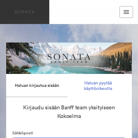
Haluan pyytää
Haluan kirjautua sisään
käyttöoikeutta
Kirjaudu sisään Banff team yksityiseen
Kokoelma
Sähköposti