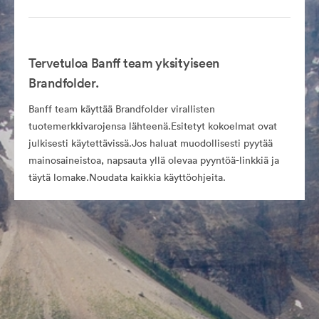
Tervetuloa Banff team yksityiseen
Brandfolder.
Banff team käyttää Brandfolder virallisten
tuotemerkkivarojensa lähteenä.Esitetyt kokoelmat ovat
julkisesti käytettävissä.Jos haluat muodollisesti pyytää
mainosaineistoa, napsauta yllä olevaa pyyntöä-linkkiä ja
täytä lomake.Noudata kaikkia käyttöohjeita.