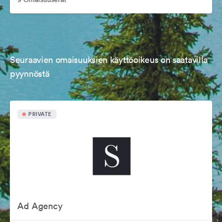
Seuraavien omaisuuksien käyttöoikeus on saatavilla
pyynnöstä
PRIVATE
Ad Agency