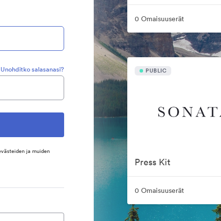
0 Omaisuuserät
Unohditko salasanasi?
PUBLIC
evästeiden ja muiden
Press Kit
0 Omaisuuserät