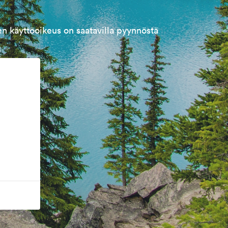
n käyttöoikeus on saatavilla pyynnöstä