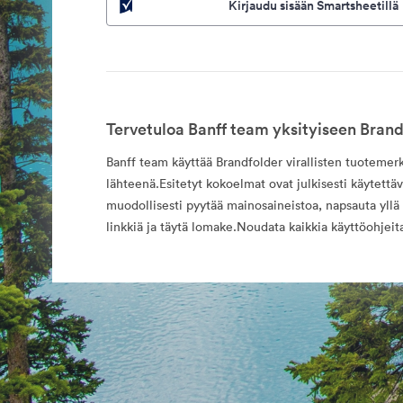
Kirjaudu sisään Smartsheetillä
Tervetuloa Banff team yksityiseen Brand
Banff team käyttää Brandfolder virallisten tuotemer
lähteenä.Esitetyt kokoelmat ovat julkisesti käytettäv
muodollisesti pyytää mainosaineistoa, napsauta yllä
linkkiä ja täytä lomake.Noudata kaikkia käyttöohjeit