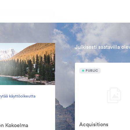
Julkisesti saatavilla ol
PUBLIC
ytää käyttöoikeutta
Acquisitions
een Kokoelma