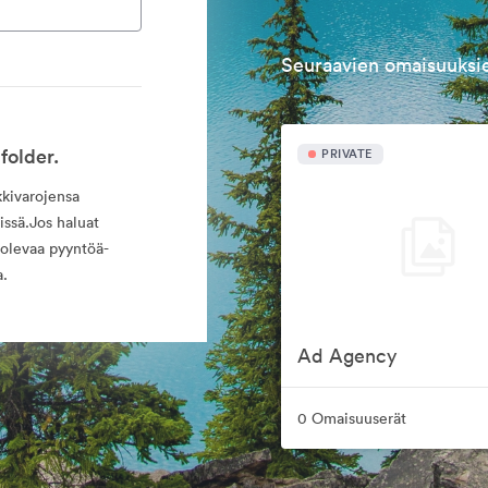
Seuraavien omaisuuksie
folder.
PRIVATE
kkivarojensa
issä.Jos haluat
 olevaa pyyntöä-
a.
Ad Agency
0 Omaisuuserät