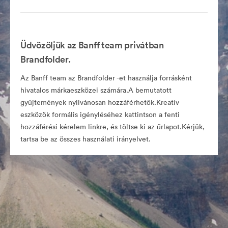
Üdvözöljük az Banff team privátban
Brandfolder.
Az Banff team az Brandfolder -et használja forrásként
hivatalos márkaeszközei számára.A bemutatott
gyűjtemények nyilvánosan hozzáférhetők.Kreatív
eszközök formális igényléséhez kattintson a fenti
hozzáférési kérelem linkre, és töltse ki az űrlapot.Kérjük,
tartsa be az összes használati irányelvet.