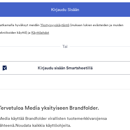
atkamalla hyväksyt meidän
Yksityisyyskäytäntö
(mukaan lukien evästeiden ja muiden
ekniikoiden käyttö) ja
Käyttöehdot
Tai
Kirjaudu sisään Smartsheetillä
Tervetuloa Media yksityiseen Brandfolder.
Media käyttää Brandfolder virallisten tuotemerkkivarojensa
lähteenä.Noudata kaikkia käyttöohjeita.