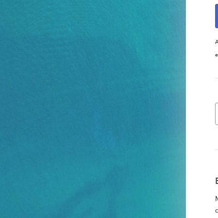
A
e
o