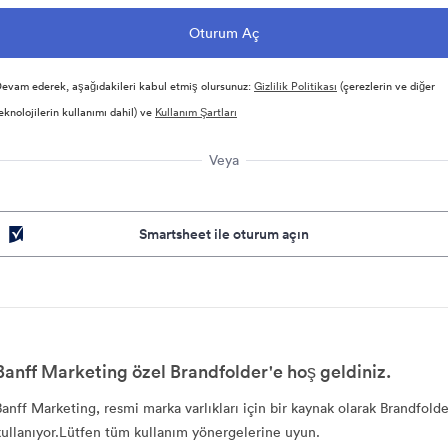
evam ederek, aşağıdakileri kabul etmiş olursunuz:
Gizlilik Politikası
(çerezlerin ve diğer
eknolojilerin kullanımı dahil) ve
Kullanım Şartları
Veya
Smartsheet ile oturum açın
Banff Marketing özel Brandfolder'e hoş geldiniz.
Banff Marketing, resmi marka varlıkları için bir kaynak olarak Brandfolde
kullanıyor.Lütfen tüm kullanım yönergelerine uyun.