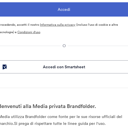
rocedendo, accetti il nostro
Informativa sulla privacy
(incluso l'uso di cookie e altre
ecnologie) e
Condizioni d'uso
O
Accedi con Smartsheet
Benvenuti alla Media privata Brandfolder.
Media utilizza Brandfolder come fonte per le sue risorse ufficiali del
marchio.Si prega di rispettare tutte le linee guida per l'uso.