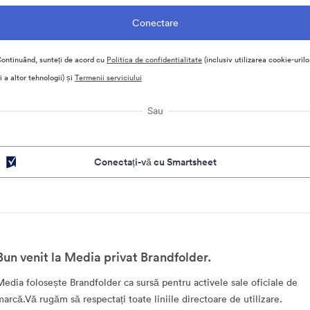
ontinuând, sunteți de acord cu
Politica de confidentialitate
(inclusiv utilizarea cookie-urilo
i a altor tehnologii) și
Termenii serviciului
Sau
Conectați-vă cu Smartsheet
Bun venit la Media privat Brandfolder.
Media folosește Brandfolder ca sursă pentru activele sale oficiale de
marcă.Vă rugăm să respectați toate liniile directoare de utilizare.