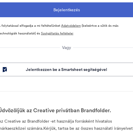
 folytatással elfogadja a mi feltételünket
Adatvédelem
(beleértve a sütik és más
echnológiák használatát) és
Szolgáltatás feltételei
Vagy
Jelentkezzen be a Smartsheet segítségével
Üdvözöljük az Creative privátban Brandfolder.
Az Creative az Brandfolder -et használja forrásként hivatalos
márkaeszközei számára.Kérjük, tartsa be az összes használati irányelvet