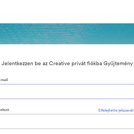
Jelentkezzen be az Creative privát fiókba Gyűjtemény
Email
Jelszó
Elfelejtette jelszavá