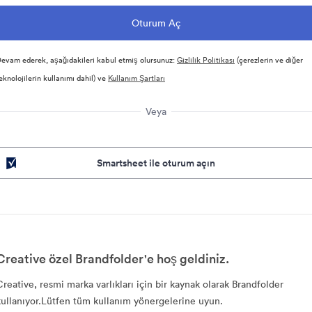
evam ederek, aşağıdakileri kabul etmiş olursunuz:
Gizlilik Politikası
(çerezlerin ve diğer
eknolojilerin kullanımı dahil) ve
Kullanım Şartları
Veya
Smartsheet ile oturum açın
Creative özel Brandfolder'e hoş geldiniz.
Creative, resmi marka varlıkları için bir kaynak olarak Brandfolder
kullanıyor.Lütfen tüm kullanım yönergelerine uyun.