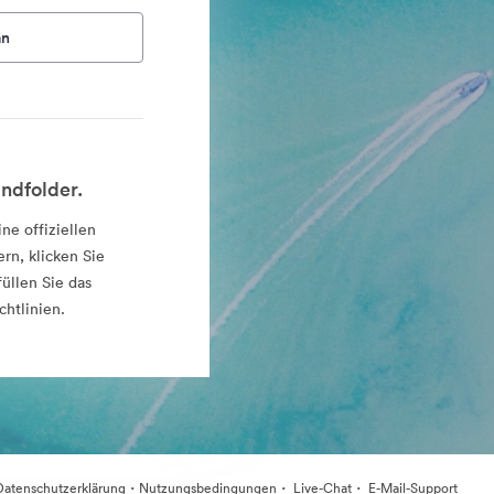
an
ndfolder.
ne offiziellen
rn, klicken Sie
üllen Sie das
chtlinien.
·
·
·
Datenschutzerklärung
Nutzungsbedingungen
Live-Chat
E-Mail-Support