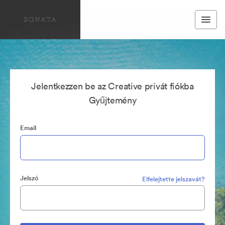
Jelentkezzen be az Creative privát fiókba
Gyűjtemény
Email
Jelszó
Elfelejtette jelszavát?