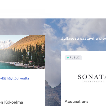
Julkisesti saatavilla ol
PUBLIC
ytää käyttöoikeutta
Acquisitions
een Kokoelma