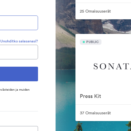
25 Omaisuuserät
Unohditko salasanasi?
PUBLIC
evästeiden ja muiden
Press Kit
37 Omaisuuserät