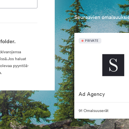
Seuraavien omaisuuksie
folder.
PRIVATE
kkivarojensa
issä.Jos haluat
 olevaa pyyntöä-
a.
Ad Agency
91 Omaisuuserät