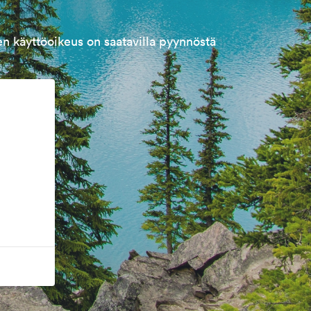
n käyttöoikeus on saatavilla pyynnöstä