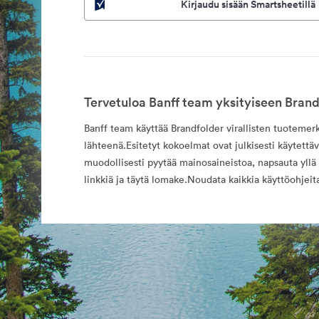
Kirjaudu sisään Smartsheetillä
Tervetuloa Banff team yksityiseen Brand
Banff team käyttää Brandfolder virallisten tuotemer
lähteenä.Esitetyt kokoelmat ovat julkisesti käytettäv
muodollisesti pyytää mainosaineistoa, napsauta yllä
linkkiä ja täytä lomake.Noudata kaikkia käyttöohjeit