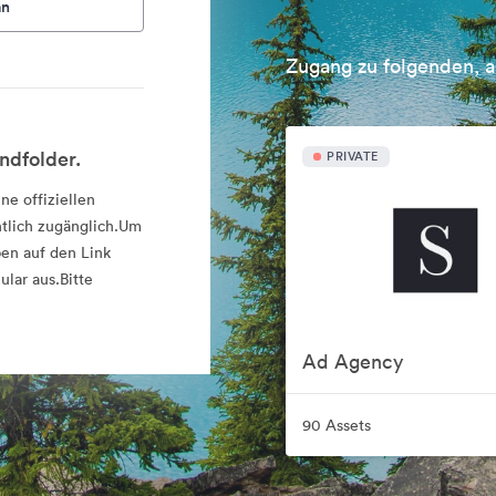
an
Zugang zu folgenden, a
ndfolder.
PRIVATE
ne offiziellen
ntlich zugänglich.Um
ben auf den Link
lar aus.Bitte
Ad Agency
90 Assets