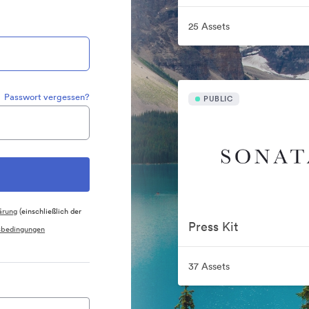
25 Assets
Passwort vergessen?
PUBLIC
ärung
(einschließlich der
Press Kit
sbedingungen
37 Assets