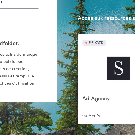
t
Accès aux ressources 
dfolder.
PRIVATE
es actifs de marque
au public pour
ts de création,
essus et remplir le
tives d'utilisation.
Ad Agency
90 Actifs