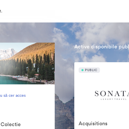
t.
Active disponibile publ
PUBLIC
u să cer acces
Acquisitions
 Colectie