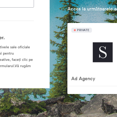
Acces la următoarele ac
PRIVATE
er.
ivele sale oficiale
ui pentru
eative, faceți clic pe
formularul.Vă rugăm
Ad Agency