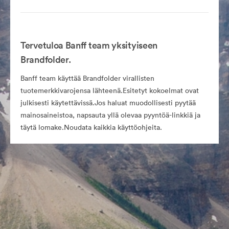
Tervetuloa Banff team yksityiseen
Brandfolder.
Banff team käyttää Brandfolder virallisten
tuotemerkkivarojensa lähteenä.Esitetyt kokoelmat ovat
julkisesti käytettävissä.Jos haluat muodollisesti pyytää
mainosaineistoa, napsauta yllä olevaa pyyntöä-linkkiä ja
täytä lomake.Noudata kaikkia käyttöohjeita.