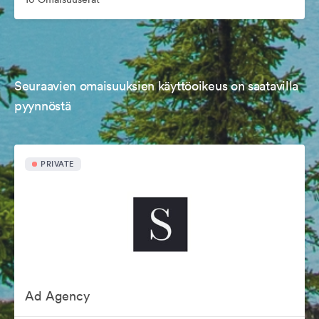
Seuraavien omaisuuksien käyttöoikeus on saatavilla
pyynnöstä
PRIVATE
Ad Agency