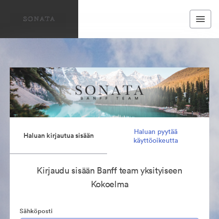
Haluan pyytää
Haluan kirjautua sisään
käyttöoikeutta
Kirjaudu sisään Banff team yksityiseen
Kokoelma
Sähköposti