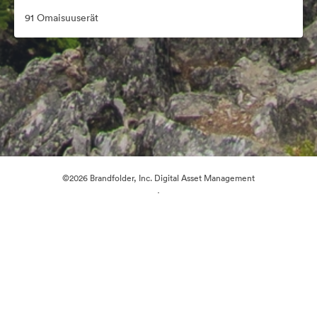
91 Omaisuuserät
©2026 Brandfolder, Inc. Digital Asset Management
·
Evästeasetukset
Yksityisyyskäytäntö
Käyttöehdot
Reaaliaikainen keskustelu
Sähköpostituki