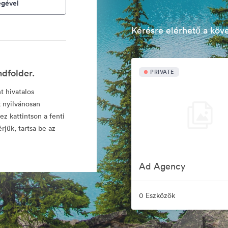
égével
Kérésre elérhető a köv
ndfolder.
PRIVATE
t hivatalos
 nyilvánosan
z kattintson a fenti
rjük, tartsa be az
Ad Agency
0 Eszközök