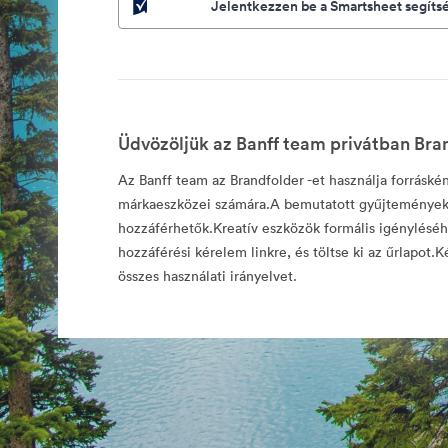
Jelentkezzen be a Smartsheet segíts
Üdvözöljük az Banff team privátban Bra
Az Banff team az Brandfolder -et használja forráskén
márkaeszközei számára.A bemutatott gyűjtemények
hozzáférhetők.Kreatív eszközök formális igényléséhe
hozzáférési kérelem linkre, és töltse ki az űrlapot.Ké
összes használati irányelvet.