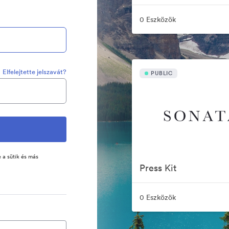
0 Eszközök
Elfelejtette jelszavát?
PUBLIC
 a sütik és más
Press Kit
0 Eszközök