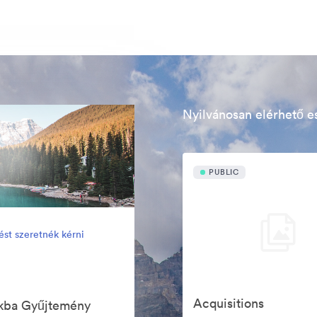
Nyilvánosan elérhető e
PUBLIC
ést szeretnék kérni
Acquisitions
iókba Gyűjtemény