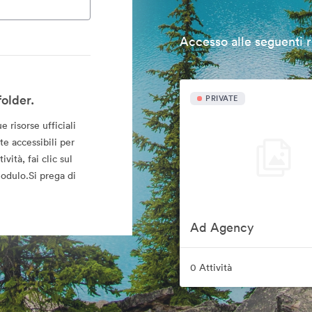
Accesso alle seguenti r
older.
PRIVATE
 risorse ufficiali
e accessibili per
vità, fai clic sul
modulo.Si prega di
Ad Agency
0 Attività