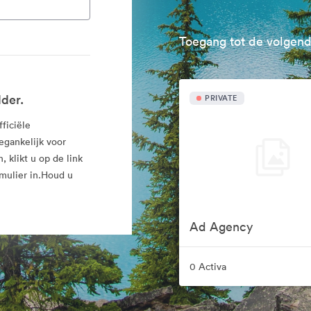
Toegang tot de volgend
lder.
PRIVATE
fficiële
egankelijk voor
 klikt u op de link
mulier in.Houd u
Ad Agency
0 Activa