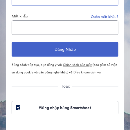
Mật khẩu
Quên mật khẩu?
Bằng cách tiếp tục, bạn đồng ý với
Chính sách bảo mật
(bao gồm cả việc
sử dụng cookie và các công nghệ khác) và
Điều khoản dịch vụ
Hoặc
Đăng nhập bằng Smartsheet