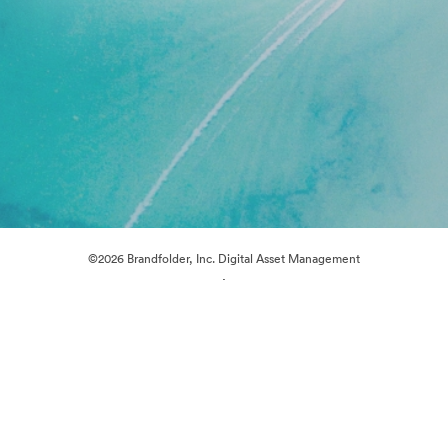
©2026 Brandfolder, Inc. Digital Asset Management
·
Evästeasetukset
Yksityisyyskäytäntö
Käyttöehdot
Sähköpostituki
Palvelun tarjoaa