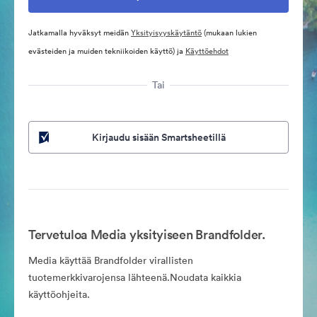
Jatkamalla hyväksyt meidän
Yksityisyyskäytäntö
(mukaan lukien
evästeiden ja muiden tekniikoiden käyttö) ja
Käyttöehdot
Tai
Kirjaudu sisään Smartsheetillä
Tervetuloa Media yksityiseen Brandfolder.
Media käyttää Brandfolder virallisten
tuotemerkkivarojensa lähteenä.Noudata kaikkia
käyttöohjeita.