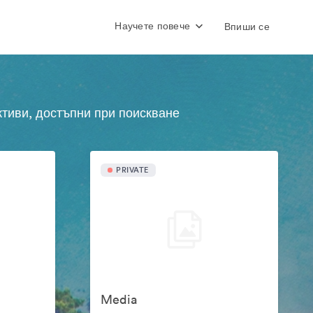
Научете повече
Впиши се
ктиви, достъпни при поискване
PRIVATE
Media