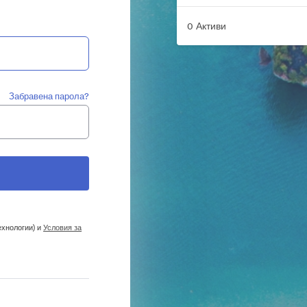
0 Активи
Забравена парола?
ехнологии) и
Условия за