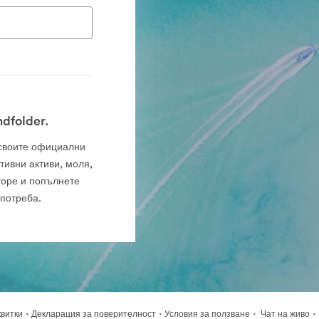
dfolder.
а своите официални
тивни активи, моля,
горе и попълнете
употреба.
·
·
·
·
квитки
Декларация за поверителност
Условия за ползване
Чат на живо