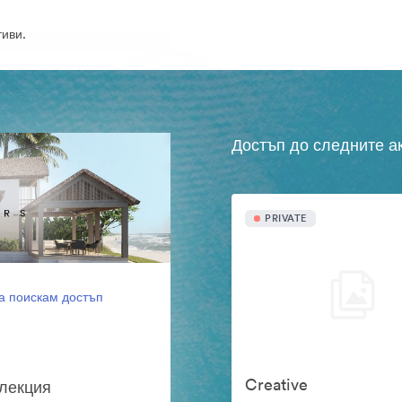
иви.
Достъп до следните а
PRIVATE
а поискам достъп
Creative
олекция