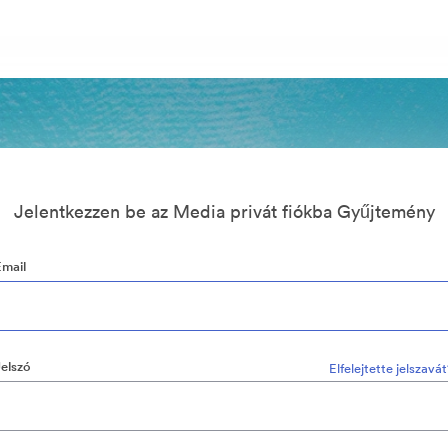
Jelentkezzen be az Media privát fiókba Gyűjtemény
Email
Jelszó
Elfelejtette jelszavá