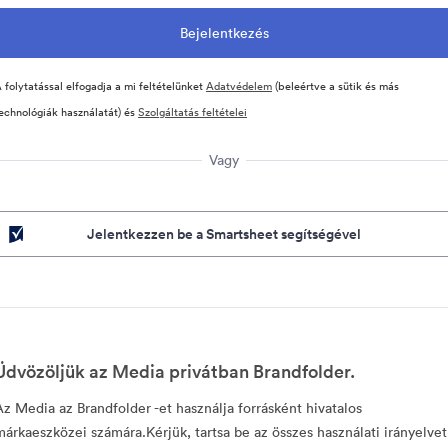
 folytatással elfogadja a mi feltételünket
Adatvédelem
(beleértve a sütik és más
echnológiák használatát) és
Szolgáltatás feltételei
Vagy
Jelentkezzen be a Smartsheet segítségével
Üdvözöljük az Media privátban Brandfolder.
Az Media az Brandfolder -et használja forrásként hivatalos
márkaeszközei számára.Kérjük, tartsa be az összes használati irányelvet