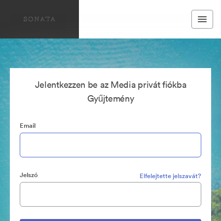
Jelentkezzen be az Media privát fiókba
Gyűjtemény
Email
Jelszó
Elfelejtette jelszavát?