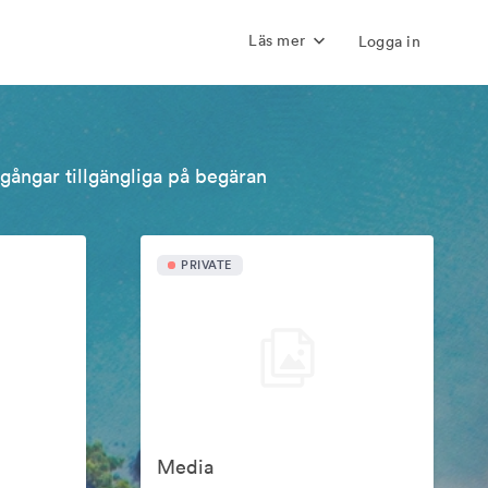
Läs mer
Logga in
llgångar tillgängliga på begäran
PRIVATE
Media